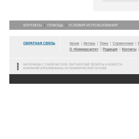
КОНТАКТЫ
ПОМОЩЬ
УСЛОВИЯ ИСПОЛЬЗОВАНИЯ
ОБРАТНАЯ СВЯЗЬ
Архив
Авторы
Темы
Справочники
О «Коммерсанте»
Редакция
Контакты
МАТЕРИАЛЫ С ТАКОЙ МЕТКОЙ, ПАРТНЕРСКИЕ ПРОЕКТЫ И НОВОСТИ
КОМПАНИЙ ОПУБЛИКОВАНЫ НА КОММЕРЧЕСКОЙ ОСНОВЕ