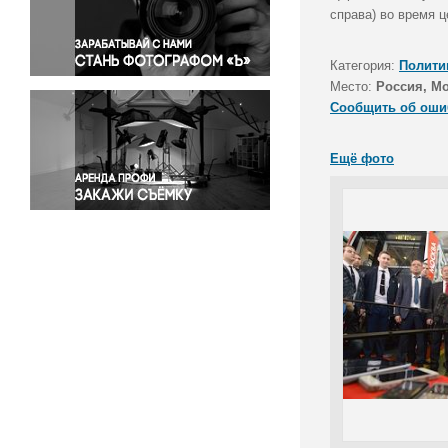
Правосудие
справа) во время 
Происшествия и конфликты
Религия
Категория:
Полити
Место:
Россия, М
Светская жизнь
Сообщить об оши
Спорт
Экология
Ещё фото
Экономика и бизнес