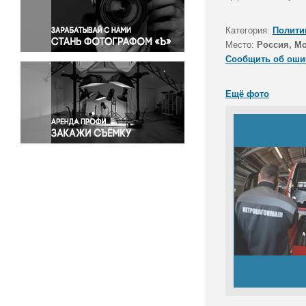
Правосудие
Происшествия и конфликты
Категория:
Полити
Религия
Место:
Россия, М
Сообщить об оши
Светская жизнь
Спорт
Ещё фото
Экология
Экономика и бизнес