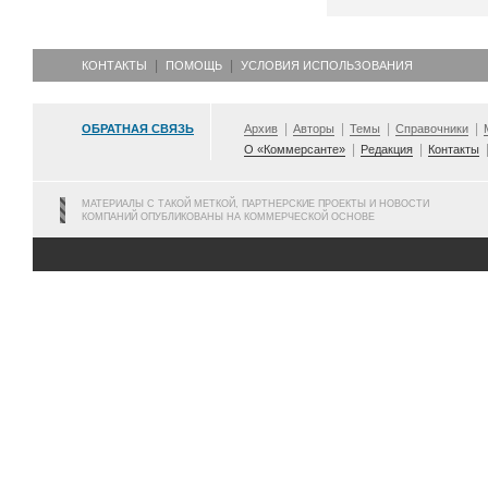
КОНТАКТЫ
ПОМОЩЬ
УСЛОВИЯ ИСПОЛЬЗОВАНИЯ
ОБРАТНАЯ СВЯЗЬ
Архив
Авторы
Темы
Справочники
О «Коммерсанте»
Редакция
Контакты
МАТЕРИАЛЫ С ТАКОЙ МЕТКОЙ, ПАРТНЕРСКИЕ ПРОЕКТЫ И НОВОСТИ
КОМПАНИЙ ОПУБЛИКОВАНЫ НА КОММЕРЧЕСКОЙ ОСНОВЕ