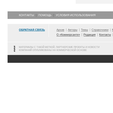
КОНТАКТЫ
ПОМОЩЬ
УСЛОВИЯ ИСПОЛЬЗОВАНИЯ
ОБРАТНАЯ СВЯЗЬ
Архив
Авторы
Темы
Справочники
О «Коммерсанте»
Редакция
Контакты
МАТЕРИАЛЫ С ТАКОЙ МЕТКОЙ, ПАРТНЕРСКИЕ ПРОЕКТЫ И НОВОСТИ
КОМПАНИЙ ОПУБЛИКОВАНЫ НА КОММЕРЧЕСКОЙ ОСНОВЕ