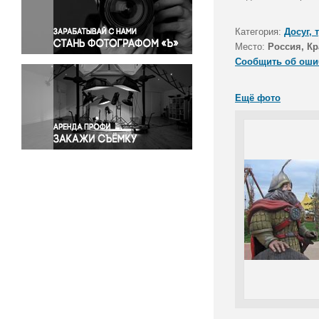
Правосудие
Происшествия и конфликты
Категория:
Досуг, 
Религия
Место:
Россия, Кр
Сообщить об оши
Светская жизнь
Спорт
Ещё фото
Экология
Экономика и бизнес