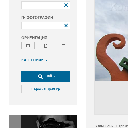
№ ФОТОГРАФИИ
ОРИЕНТАЦИЯ
КАТЕГОРИИ
Армия и ВПК
Досуг, туризм и отдых
Найти
Культура
Медицина
Сбросить фильтр
Наука
Образование
Общество
Окружающая среда
Политика
Виды Сочи. Парк ат