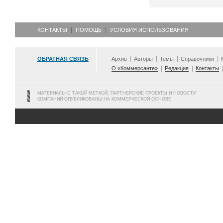
КОНТАКТЫ
ПОМОЩЬ
УСЛОВИЯ ИСПОЛЬЗОВАНИЯ
ОБРАТНАЯ СВЯЗЬ
Архив
Авторы
Темы
Справочники
О «Коммерсанте»
Редакция
Контакты
МАТЕРИАЛЫ С ТАКОЙ МЕТКОЙ, ПАРТНЕРСКИЕ ПРОЕКТЫ И НОВОСТИ
КОМПАНИЙ ОПУБЛИКОВАНЫ НА КОММЕРЧЕСКОЙ ОСНОВЕ