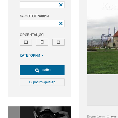
№ ФОТОГРАФИИ
ОРИЕНТАЦИЯ
КАТЕГОРИИ
Армия и ВПК
Досуг, туризм и отдых
Найти
Культура
Медицина
Сбросить фильтр
Наука
Образование
Общество
Окружающая среда
Политика
Виды Сочи. Отель 