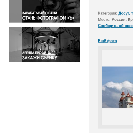
Правосудие
Происшествия и конфликты
Категория:
Досуг, 
Религия
Место:
Россия, Кр
Сообщить об оши
Светская жизнь
Спорт
Ещё фото
Экология
Экономика и бизнес