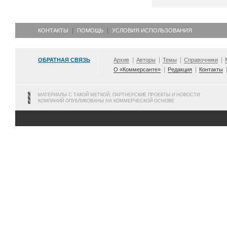
КОНТАКТЫ
ПОМОЩЬ
УСЛОВИЯ ИСПОЛЬЗОВАНИЯ
ОБРАТНАЯ СВЯЗЬ
Архив
Авторы
Темы
Справочники
О «Коммерсанте»
Редакция
Контакты
МАТЕРИАЛЫ С ТАКОЙ МЕТКОЙ, ПАРТНЕРСКИЕ ПРОЕКТЫ И НОВОСТИ
КОМПАНИЙ ОПУБЛИКОВАНЫ НА КОММЕРЧЕСКОЙ ОСНОВЕ