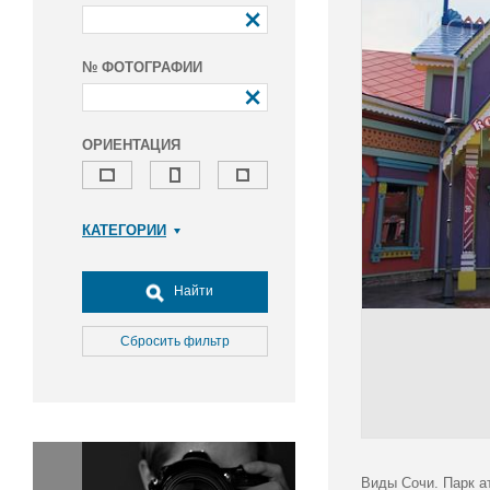
№ ФОТОГРАФИИ
ОРИЕНТАЦИЯ
КАТЕГОРИИ
Армия и ВПК
Досуг, туризм и отдых
Найти
Культура
Медицина
Сбросить фильтр
Наука
Образование
Общество
Окружающая среда
Политика
Виды Сочи. Парк а