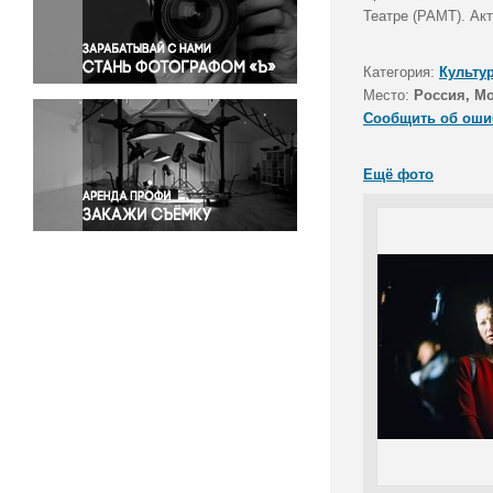
Правосудие
Театре (РАМТ). Ак
Происшествия и конфликты
Религия
Категория:
Культу
Место:
Россия, М
Светская жизнь
Сообщить об оши
Спорт
Экология
Ещё фото
Экономика и бизнес