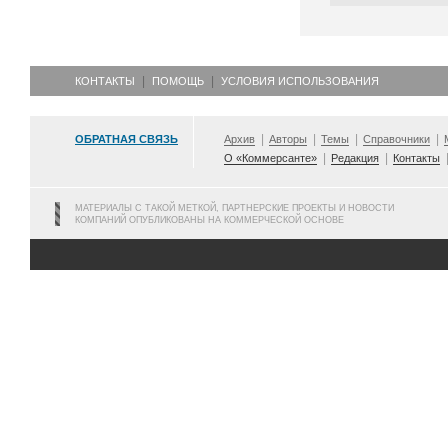
КОНТАКТЫ
ПОМОЩЬ
УСЛОВИЯ ИСПОЛЬЗОВАНИЯ
ОБРАТНАЯ СВЯЗЬ
Архив
Авторы
Темы
Справочники
О «Коммерсанте»
Редакция
Контакты
МАТЕРИАЛЫ С ТАКОЙ МЕТКОЙ, ПАРТНЕРСКИЕ ПРОЕКТЫ И НОВОСТИ
КОМПАНИЙ ОПУБЛИКОВАНЫ НА КОММЕРЧЕСКОЙ ОСНОВЕ