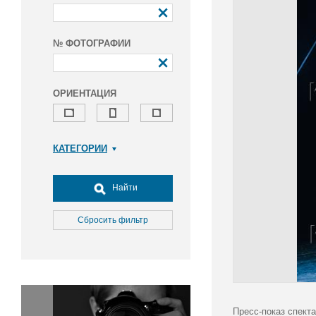
№ ФОТОГРАФИИ
ОРИЕНТАЦИЯ
КАТЕГОРИИ
Армия и ВПК
Досуг, туризм и отдых
Найти
Культура
Медицина
Сбросить фильтр
Наука
Образование
Общество
Окружающая среда
Политика
Пресс-показ спект