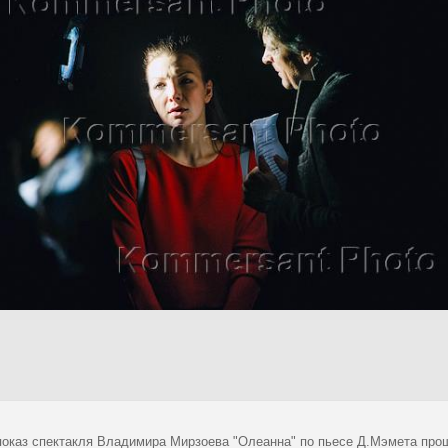
показ спектакля Владимира Мирзоева "Олеанна" по пьесе Д.Мэмета пр