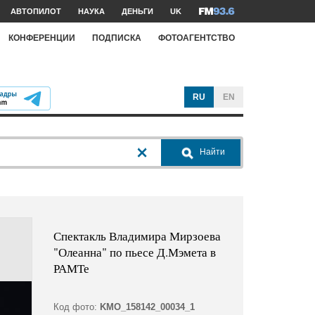
АВТОПИЛОТ
НАУКА
ДЕНЬГИ
UK
КОНФЕРЕНЦИИ
ПОДПИСКА
ФОТОАГЕНТСТВО
RU
EN
Найти
Спектакль Владимира Мирзоева
"Олеанна" по пьесе Д.Мэмета в
РАМТе
Код фото:
KMO_158142_00034_1