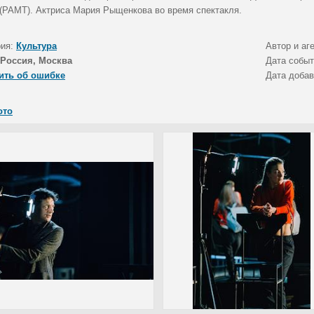
 (РАМТ). Актриса Мария Рыщенкова во время спектакля.
рия:
Культура
Автор и аг
Россия, Москва
Дата собы
ить об ошибке
Дата доба
ото