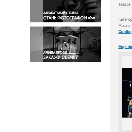
Правосудие
Театре
Происшествия и конфликты
Религия
Катего
Место:
Светская жизнь
Сообщ
Спорт
Экология
Ещё ф
Экономика и бизнес