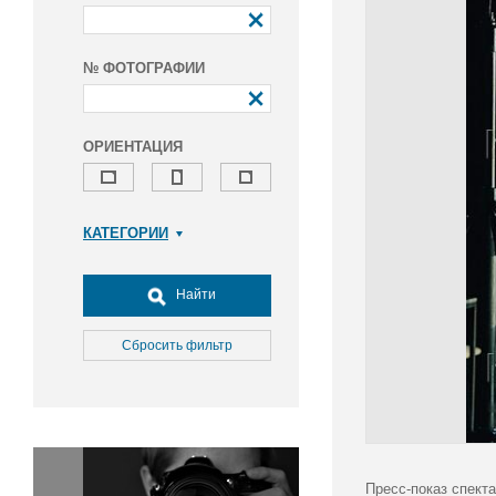
№ ФОТОГРАФИИ
ОРИЕНТАЦИЯ
КАТЕГОРИИ
Армия и ВПК
Досуг, туризм и отдых
Найти
Культура
Медицина
Сбросить фильтр
Наука
Образование
Общество
Окружающая среда
Политика
Пресс-показ спект