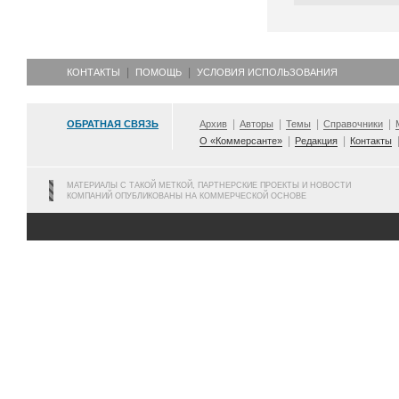
КОНТАКТЫ
ПОМОЩЬ
УСЛОВИЯ ИСПОЛЬЗОВАНИЯ
ОБРАТНАЯ СВЯЗЬ
Архив
Авторы
Темы
Справочники
О «Коммерсанте»
Редакция
Контакты
МАТЕРИАЛЫ С ТАКОЙ МЕТКОЙ, ПАРТНЕРСКИЕ ПРОЕКТЫ И НОВОСТИ
КОМПАНИЙ ОПУБЛИКОВАНЫ НА КОММЕРЧЕСКОЙ ОСНОВЕ