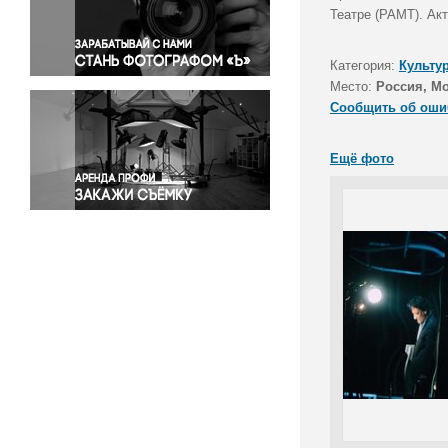
Правосудие
Театре (РАМТ). Ак
Происшествия и конфликты
Религия
Категория:
Культу
Место:
Россия, М
Светская жизнь
Сообщить об оши
Спорт
Экология
Ещё фото
Экономика и бизнес