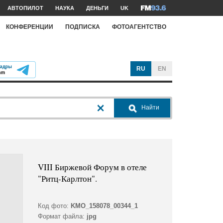
АВТОПИЛОТ
НАУКА
ДЕНЬГИ
UK
КОНФЕРЕНЦИИ
ПОДПИСКА
ФОТОАГЕНТСТВО
RU
EN
Найти
VIII Биржевой Форум в отеле
"Ритц-Карлтон".
Код фото:
KMO_158078_00344_1
Формат файла:
jpg