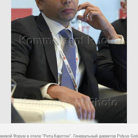
ржевой Форум в отеле "Ритц-Карлтон". Генеральный директор Polyus Gold