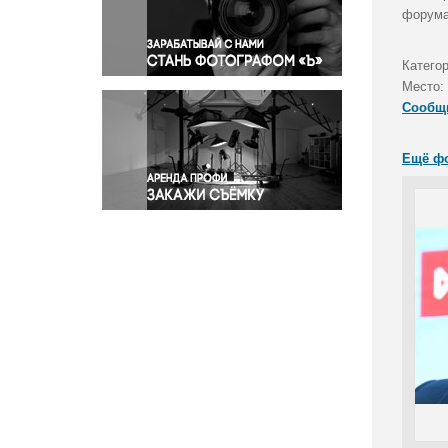
Правосудие
форума
Происшествия и конфликты
Религия
Катего
Место:
Светская жизнь
Сообщ
Спорт
Экология
Ещё ф
Экономика и бизнес