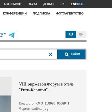
АВТОПИЛОТ
НАУКА
ДЕНЬГИ
UK
КОНФЕРЕНЦИИ
ПОДПИСКА
ФОТОАГЕНТСТВО
RU
EN
Найти
VIII Биржевой Форум в отеле
"Ритц-Карлтон".
Код фото:
KMO_158078_00068_1
Формат файла:
jpg