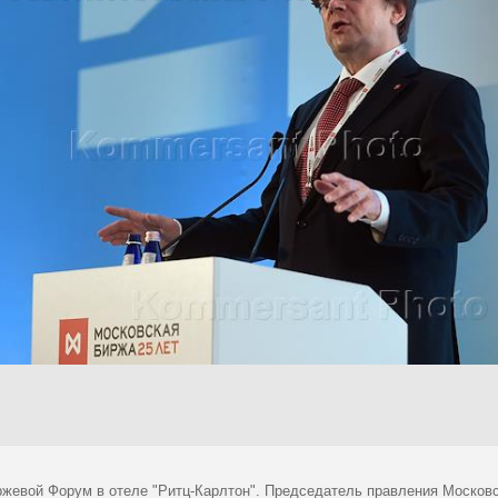
иржевой Форум в отеле "Ритц-Карлтон". Председатель правления Моско