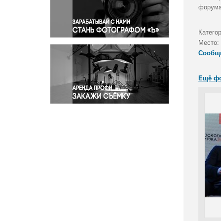
Правосудие
форума
Происшествия и конфликты
Религия
Катего
Место:
Светская жизнь
Сообщ
Спорт
Экология
Ещё ф
Экономика и бизнес