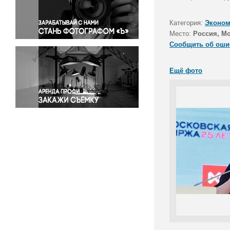
Правосудие
Происшествия и конфликты
Категория:
Эконом
Религия
Место:
Россия, М
Сообщить об оши
Светская жизнь
Спорт
Ещё фото
Экология
Экономика и бизнес