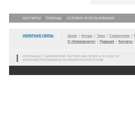
КОНТАКТЫ
ПОМОЩЬ
УСЛОВИЯ ИСПОЛЬЗОВАНИЯ
ОБРАТНАЯ СВЯЗЬ
Архив
Авторы
Темы
Справочники
О «Коммерсанте»
Редакция
Контакты
МАТЕРИАЛЫ С ТАКОЙ МЕТКОЙ, ПАРТНЕРСКИЕ ПРОЕКТЫ И НОВОСТИ
КОМПАНИЙ ОПУБЛИКОВАНЫ НА КОММЕРЧЕСКОЙ ОСНОВЕ