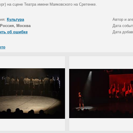
рг) на сцене Театра имени Маяковского на Сретенке.
рия:
Культура
Автор и аг
Россия, Москва
Дата собы
ить об ошибке
Дата доба
ото