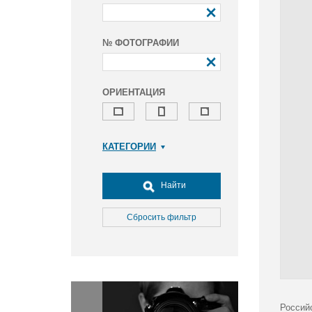
№ ФОТОГРАФИИ
ОРИЕНТАЦИЯ
КАТЕГОРИИ
Армия и ВПК
Досуг, туризм и отдых
Найти
Культура
Медицина
Сбросить фильтр
Наука
Образование
Общество
Окружающая среда
Политика
Россий