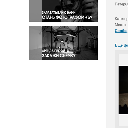
Правосудие
Петербу
Происшествия и конфликты
Религия
Катего
Место:
Светская жизнь
Сообщ
Спорт
Экология
Ещё ф
Экономика и бизнес