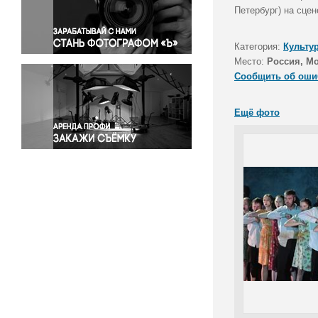
Правосудие
Петербург) на сцен
Происшествия и конфликты
Религия
Категория:
Культу
Место:
Россия, М
Светская жизнь
Сообщить об оши
Спорт
Экология
Ещё фото
Экономика и бизнес