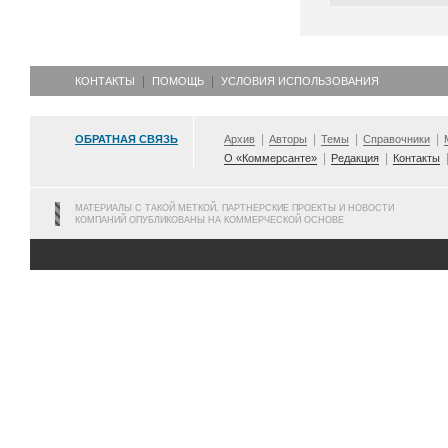
КОНТАКТЫ
ПОМОЩЬ
УСЛОВИЯ ИСПОЛЬЗОВАНИЯ
ОБРАТНАЯ СВЯЗЬ
Архив
Авторы
Темы
Справочники
О «Коммерсанте»
Редакция
Контакты
МАТЕРИАЛЫ С ТАКОЙ МЕТКОЙ, ПАРТНЕРСКИЕ ПРОЕКТЫ И НОВОСТИ
КОМПАНИЙ ОПУБЛИКОВАНЫ НА КОММЕРЧЕСКОЙ ОСНОВЕ