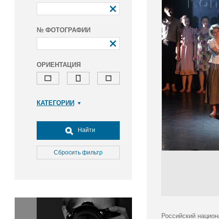
№ ФОТОГРАФИИ
ОРИЕНТАЦИЯ
КАТЕГОРИИ
Армия и ВПК
Досуг, туризм и отдых
Найти
Культура
Медицина
Сбросить фильтр
Наука
Образование
Общество
Окружающая среда
Политика
Российский национ