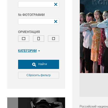
№ ФОТОГРАФИИ
ОРИЕНТАЦИЯ
КАТЕГОРИИ
Армия и ВПК
Досуг, туризм и отдых
Найти
Культура
Медицина
Сбросить фильтр
Наука
Образование
Общество
Окружающая среда
Политика
Российский национ