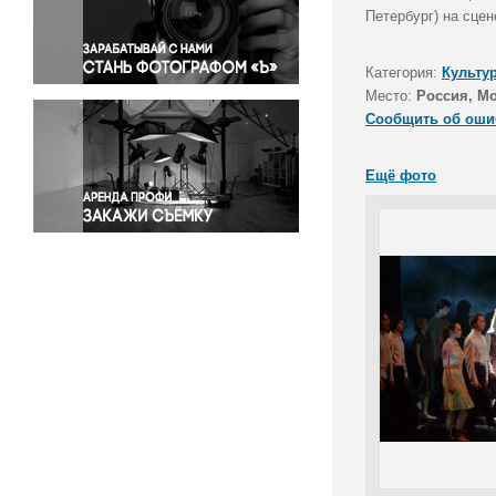
Правосудие
Петербург) на сцен
Происшествия и конфликты
Религия
Категория:
Культу
Место:
Россия, М
Светская жизнь
Сообщить об оши
Спорт
Экология
Ещё фото
Экономика и бизнес