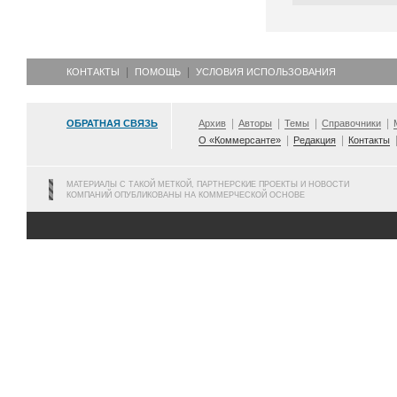
КОНТАКТЫ
ПОМОЩЬ
УСЛОВИЯ ИСПОЛЬЗОВАНИЯ
ОБРАТНАЯ СВЯЗЬ
Архив
Авторы
Темы
Справочники
О «Коммерсанте»
Редакция
Контакты
МАТЕРИАЛЫ С ТАКОЙ МЕТКОЙ, ПАРТНЕРСКИЕ ПРОЕКТЫ И НОВОСТИ
КОМПАНИЙ ОПУБЛИКОВАНЫ НА КОММЕРЧЕСКОЙ ОСНОВЕ