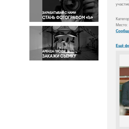
Правосудие
участи
Происшествия и конфликты
Религия
Категор
Место:
Светская жизнь
Сообщ
Спорт
Экология
Ещё ф
Экономика и бизнес