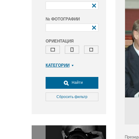
№ ФОТОГРАФИИ
ОРИЕНТАЦИЯ
КАТЕГОРИИ
Армия и ВПК
Досуг, туризм и отдых
Найти
Культура
Медицина
Сбросить фильтр
Наука
Образование
Общество
Окружающая среда
Политика
Презид