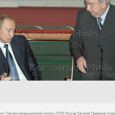
ент Торгово-промышленной палаты (ТПП) России Евгений Примаков (спра