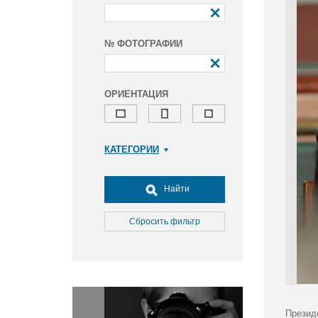
№ ФОТОГРАФИИ
ОРИЕНТАЦИЯ
КАТЕГОРИИ
Армия и ВПК
Досуг, туризм и отдых
Найти
Культура
Медицина
Сбросить фильтр
Наука
Образование
Общество
Окружающая среда
Политика
Презид