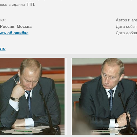
лось в здании ТПП.
ия:
Автор и аг
Россия, Москва
Дата собы
ить об ошибке
Дата доба
ото