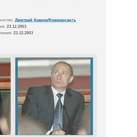
ентство:
Дмитрий Азаров/Коммерсантъ
тия:
23.12.2003
вления:
23.12.2003