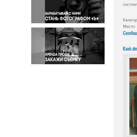
Правосудие
состоя
Происшествия и конфликты
Религия
Категор
Место:
Светская жизнь
Сообщ
Спорт
Экология
Ещё ф
Экономика и бизнес