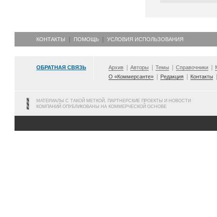
КОНТАКТЫ
ПОМОЩЬ
УСЛОВИЯ ИСПОЛЬЗОВАНИЯ
ОБРАТНАЯ СВЯЗЬ
Архив
Авторы
Темы
Справочники
О «Коммерсанте»
Редакция
Контакты
МАТЕРИАЛЫ С ТАКОЙ МЕТКОЙ, ПАРТНЕРСКИЕ ПРОЕКТЫ И НОВОСТИ
КОМПАНИЙ ОПУБЛИКОВАНЫ НА КОММЕРЧЕСКОЙ ОСНОВЕ