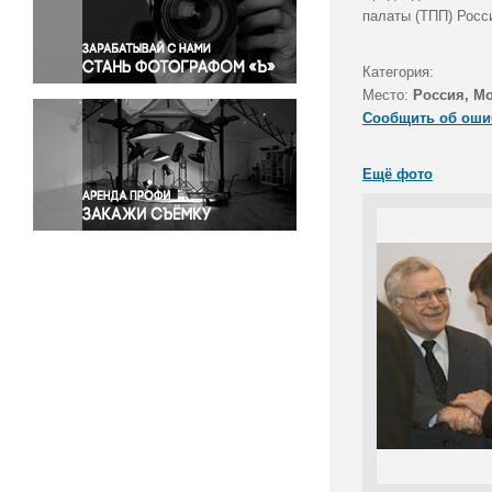
Правосудие
палаты (ТПП) Росс
Происшествия и конфликты
Религия
Категория:
Место:
Россия, М
Светская жизнь
Сообщить об оши
Спорт
Экология
Ещё фото
Экономика и бизнес