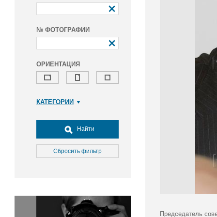
№ ФОТОГРАФИИ
ОРИЕНТАЦИЯ
КАТЕГОРИИ
Армия и ВПК
Досуг, туризм и отдых
Найти
Культура
Медицина
Сбросить фильтр
Наука
Образование
Общество
Окружающая среда
Политика
Председатель сове