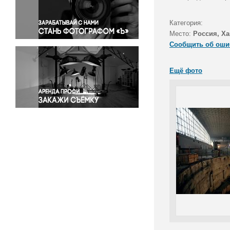
Правосудие
Происшествия и конфликты
Категория:
Религия
Место:
Россия, Ха
Сообщить об оши
Светская жизнь
Спорт
Ещё фото
Экология
Экономика и бизнес