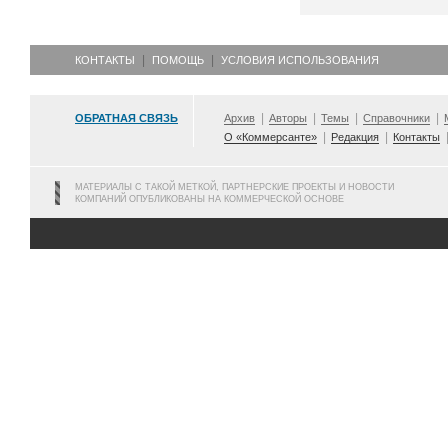
КОНТАКТЫ
ПОМОЩЬ
УСЛОВИЯ ИСПОЛЬЗОВАНИЯ
ОБРАТНАЯ СВЯЗЬ
Архив
Авторы
Темы
Справочники
О «Коммерсанте»
Редакция
Контакты
МАТЕРИАЛЫ С ТАКОЙ МЕТКОЙ, ПАРТНЕРСКИЕ ПРОЕКТЫ И НОВОСТИ
КОМПАНИЙ ОПУБЛИКОВАНЫ НА КОММЕРЧЕСКОЙ ОСНОВЕ