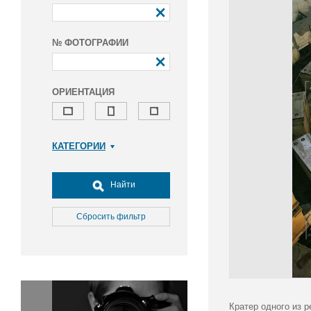
№ ФОТОГРАФИИ
ОРИЕНТАЦИЯ
КАТЕГОРИИ
Армия и ВПК
Досуг, туризм и отдых
Найти
Культура
Медицина
Сбросить фильтр
Наука
Образование
Общество
Окружающая среда
Политика
Кратер одного из 