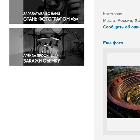
Правосудие
Происшествия и конфликты
Категория:
Религия
Место:
Россия, Ха
Сообщить об оши
Светская жизнь
Спорт
Ещё фото
Экология
Экономика и бизнес