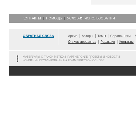
КОНТАКТЫ
ПОМОЩЬ
УСЛОВИЯ ИСПОЛЬЗОВАНИЯ
ОБРАТНАЯ СВЯЗЬ
Архив
Авторы
Темы
Справочники
О «Коммерсанте»
Редакция
Контакты
МАТЕРИАЛЫ С ТАКОЙ МЕТКОЙ, ПАРТНЕРСКИЕ ПРОЕКТЫ И НОВОСТИ
КОМПАНИЙ ОПУБЛИКОВАНЫ НА КОММЕРЧЕСКОЙ ОСНОВЕ