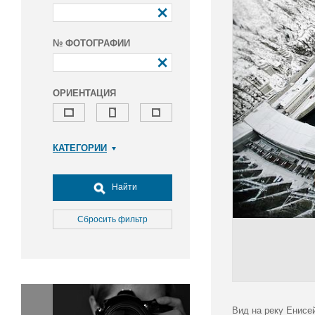
№ ФОТОГРАФИИ
ОРИЕНТАЦИЯ
КАТЕГОРИИ
Армия и ВПК
Досуг, туризм и отдых
Найти
Культура
Медицина
Сбросить фильтр
Наука
Образование
Общество
Окружающая среда
Политика
Вид на реку Енисе