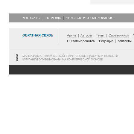
КОНТАКТЫ
ПОМОЩЬ
УСЛОВИЯ ИСПОЛЬЗОВАНИЯ
ОБРАТНАЯ СВЯЗЬ
Архив
Авторы
Темы
Справочники
О «Коммерсанте»
Редакция
Контакты
МАТЕРИАЛЫ С ТАКОЙ МЕТКОЙ, ПАРТНЕРСКИЕ ПРОЕКТЫ И НОВОСТИ
КОМПАНИЙ ОПУБЛИКОВАНЫ НА КОММЕРЧЕСКОЙ ОСНОВЕ