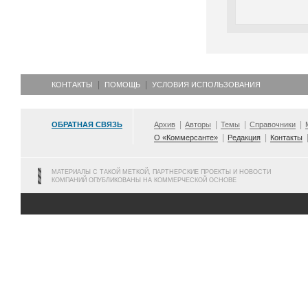
КОНТАКТЫ
ПОМОЩЬ
УСЛОВИЯ ИСПОЛЬЗОВАНИЯ
ОБРАТНАЯ СВЯЗЬ
Архив
Авторы
Темы
Справочники
О «Коммерсанте»
Редакция
Контакты
МАТЕРИАЛЫ С ТАКОЙ МЕТКОЙ, ПАРТНЕРСКИЕ ПРОЕКТЫ И НОВОСТИ
КОМПАНИЙ ОПУБЛИКОВАНЫ НА КОММЕРЧЕСКОЙ ОСНОВЕ