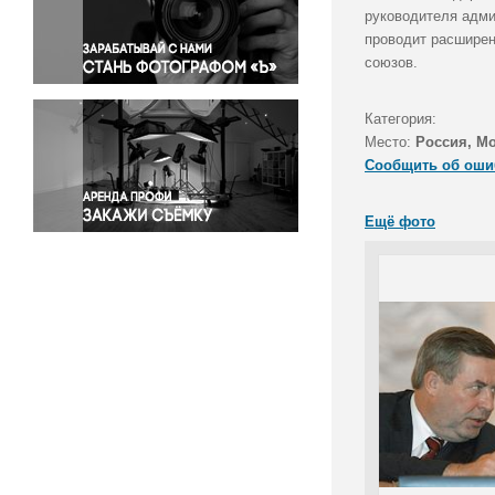
Правосудие
руководителя адми
проводит расширен
Происшествия и конфликты
союзов.
Религия
Светская жизнь
Категория:
Спорт
Место:
Россия, М
Экология
Сообщить об оши
Экономика и бизнес
Ещё фото