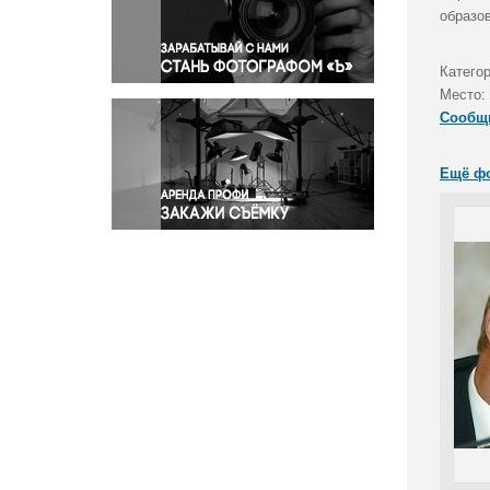
Правосудие
образо
Происшествия и конфликты
Религия
Категор
Место:
Светская жизнь
Сообщ
Спорт
Экология
Ещё ф
Экономика и бизнес