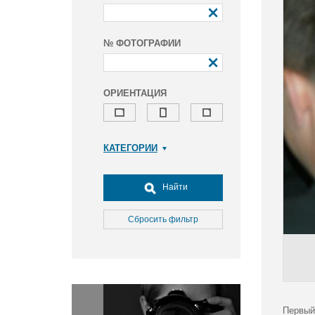
№ ФОТОГРАФИИ
ОРИЕНТАЦИЯ
КАТЕГОРИИ
Армия и ВПК
Досуг, туризм и отдых
Найти
Культура
Медицина
Сбросить фильтр
Наука
Образование
Общество
Окружающая среда
Политика
Первый