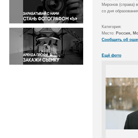
Правосудие
Миронов (справа) 
со дня образовани
Происшествия и конфликты
Религия
Категория:
Светская жизнь
Место:
Россия, М
Спорт
Сообщить об оши
Экология
Экономика и бизнес
Ещё фото