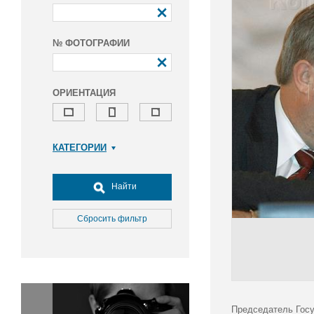
№ ФОТОГРАФИИ
ОРИЕНТАЦИЯ
КАТЕГОРИИ
Армия и ВПК
Досуг, туризм и отдых
Найти
Культура
Медицина
Сбросить фильтр
Наука
Образование
Общество
Окружающая среда
Политика
Председатель Госу