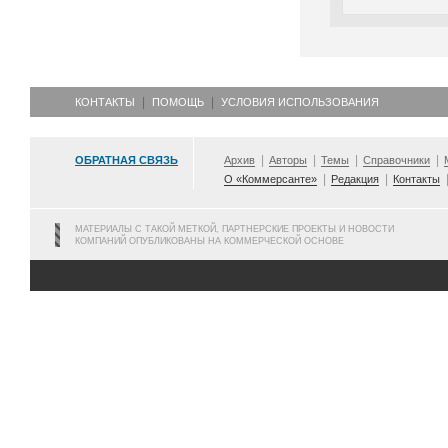
КОНТАКТЫ
ПОМОЩЬ
УСЛОВИЯ ИСПОЛЬЗОВАНИЯ
ОБРАТНАЯ СВЯЗЬ
Архив
Авторы
Темы
Справочники
О «Коммерсанте»
Редакция
Контакты
МАТЕРИАЛЫ С ТАКОЙ МЕТКОЙ, ПАРТНЕРСКИЕ ПРОЕКТЫ И НОВОСТИ
КОМПАНИЙ ОПУБЛИКОВАНЫ НА КОММЕРЧЕСКОЙ ОСНОВЕ