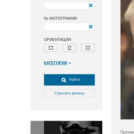
№ ФОТОГРАФИИ
ОРИЕНТАЦИЯ
КАТЕГОРИИ
Армия и ВПК
Досуг, туризм и отдых
Найти
Культура
Медицина
Сбросить фильтр
Наука
Образование
Общество
Окружающая среда
Политика
Презид