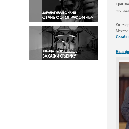
Правосудие
Кремле
милиции
Происшествия и конфликты
Религия
Категор
Светская жизнь
Место:
Спорт
Сообщ
Экология
Экономика и бизнес
Ещё ф