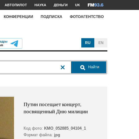
АВТОПИЛОТ
НАУКА
ДЕНЬГИ
UK
КОНФЕРЕНЦИИ
ПОДПИСКА
ФОТОАГЕНТСТВО
RU
EN
Найти
Путин посещает концерт,
посвященный Дню милиции
Код фото:
KMO_052885_04104_1
Формат файла:
jpg