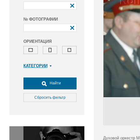
№ ФОТОГРАФИИ
ОРИЕНТАЦИЯ
КАТЕГОРИИ
Армия и ВПК
Досуг, туризм и отдых
Найти
Культура
Медицина
Сбросить фильтр
Наука
Образование
Общество
Окружающая среда
Политика
Духовой оркестр М