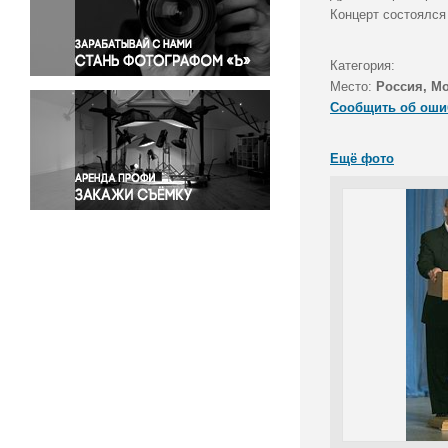
Правосудие
Концерт состоялся
Происшествия и конфликты
Религия
Категория:
Место:
Россия, М
Светская жизнь
Сообщить об оши
Спорт
Экология
Ещё фото
Экономика и бизнес