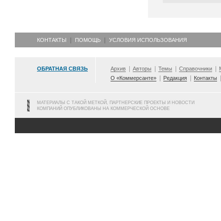
КОНТАКТЫ
ПОМОЩЬ
УСЛОВИЯ ИСПОЛЬЗОВАНИЯ
ОБРАТНАЯ СВЯЗЬ
Архив
Авторы
Темы
Справочники
О «Коммерсанте»
Редакция
Контакты
МАТЕРИАЛЫ С ТАКОЙ МЕТКОЙ, ПАРТНЕРСКИЕ ПРОЕКТЫ И НОВОСТИ
КОМПАНИЙ ОПУБЛИКОВАНЫ НА КОММЕРЧЕСКОЙ ОСНОВЕ