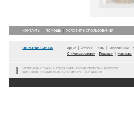
КОНТАКТЫ
ПОМОЩЬ
УСЛОВИЯ ИСПОЛЬЗОВАНИЯ
ОБРАТНАЯ СВЯЗЬ
Архив
Авторы
Темы
Справочники
О «Коммерсанте»
Редакция
Контакты
МАТЕРИАЛЫ С ТАКОЙ МЕТКОЙ, ПАРТНЕРСКИЕ ПРОЕКТЫ И НОВОСТИ
КОМПАНИЙ ОПУБЛИКОВАНЫ НА КОММЕРЧЕСКОЙ ОСНОВЕ