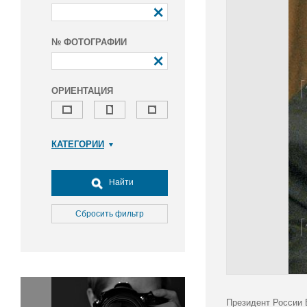
№ ФОТОГРАФИИ
ОРИЕНТАЦИЯ
КАТЕГОРИИ
Армия и ВПК
Досуг, туризм и отдых
Найти
Культура
Медицина
Сбросить фильтр
Наука
Образование
Общество
Окружающая среда
Политика
Президент России 