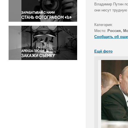
Правосудие
Владимир Путин по
они несут трудную
Происшествия и конфликты
Религия
Категория:
Светская жизнь
Место:
Россия, М
Спорт
Сообщить об оши
Экология
Экономика и бизнес
Ещё фото