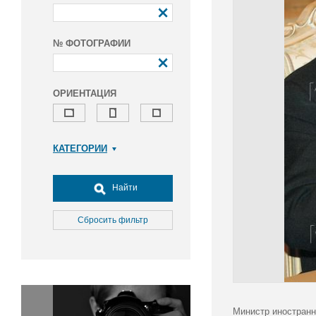
№ ФОТОГРАФИИ
ОРИЕНТАЦИЯ
КАТЕГОРИИ
Армия и ВПК
Досуг, туризм и отдых
Найти
Культура
Медицина
Сбросить фильтр
Наука
Образование
Общество
Окружающая среда
Политика
Министр иностранн