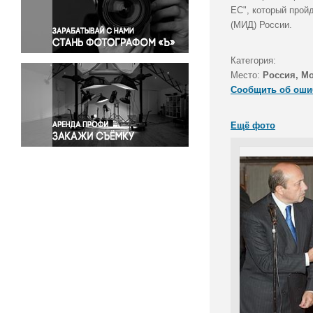
Правосудие
ЕС", который прой
(МИД) России.
Происшествия и конфликты
Религия
Категория:
Светская жизнь
Место:
Россия, М
Спорт
Сообщить об оши
Экология
Экономика и бизнес
Ещё фото