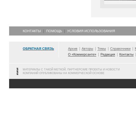
КОНТАКТЫ
ПОМОЩЬ
УСЛОВИЯ ИСПОЛЬЗОВАНИЯ
ОБРАТНАЯ СВЯЗЬ
Архив
Авторы
Темы
Справочники
О «Коммерсанте»
Редакция
Контакты
МАТЕРИАЛЫ С ТАКОЙ МЕТКОЙ, ПАРТНЕРСКИЕ ПРОЕКТЫ И НОВОСТИ
КОМПАНИЙ ОПУБЛИКОВАНЫ НА КОММЕРЧЕСКОЙ ОСНОВЕ