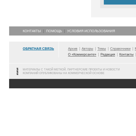
КОНТАКТЫ
ПОМОЩЬ
УСЛОВИЯ ИСПОЛЬЗОВАНИЯ
ОБРАТНАЯ СВЯЗЬ
Архив
Авторы
Темы
Справочники
О «Коммерсанте»
Редакция
Контакты
МАТЕРИАЛЫ С ТАКОЙ МЕТКОЙ, ПАРТНЕРСКИЕ ПРОЕКТЫ И НОВОСТИ
КОМПАНИЙ ОПУБЛИКОВАНЫ НА КОММЕРЧЕСКОЙ ОСНОВЕ