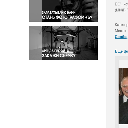
Правосудие
ЕС", к
(МИД) 
Происшествия и конфликты
Религия
Категор
Светская жизнь
Место:
Спорт
Сообщ
Экология
Экономика и бизнес
Ещё ф