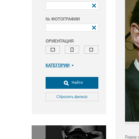
№ ФОТОГРАФИИ
ОРИЕНТАЦИЯ
КАТЕГОРИИ
Армия и ВПК
Досуг, туризм и отдых
Найти
Культура
Медицина
Сбросить фильтр
Наука
Образование
Общество
Окружающая среда
Политика
Лидер 