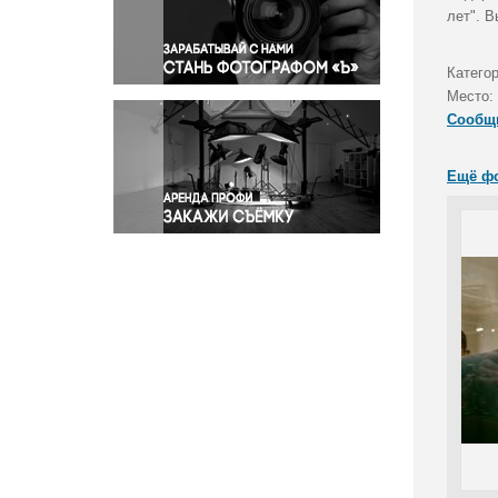
Правосудие
лет". 
Происшествия и конфликты
Религия
Категор
Место:
Светская жизнь
Сообщ
Спорт
Экология
Ещё ф
Экономика и бизнес