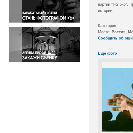
Правосудие
партии "Яблоко". 
истории.
Происшествия и конфликты
Религия
Категория:
Светская жизнь
Место:
Россия, М
Спорт
Сообщить об оши
Экология
Экономика и бизнес
Ещё фото