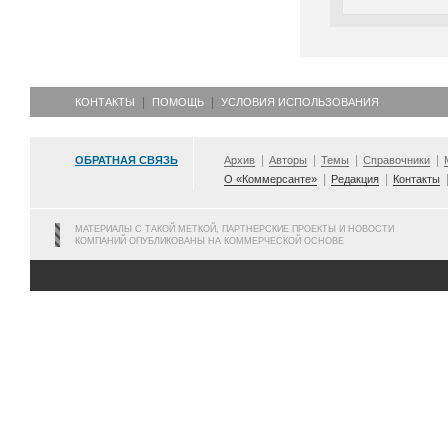
КОНТАКТЫ
ПОМОЩЬ
УСЛОВИЯ ИСПОЛЬЗОВАНИЯ
ОБРАТНАЯ СВЯЗЬ
Архив
Авторы
Темы
Справочники
О «Коммерсанте»
Редакция
Контакты
МАТЕРИАЛЫ С ТАКОЙ МЕТКОЙ, ПАРТНЕРСКИЕ ПРОЕКТЫ И НОВОСТИ
КОМПАНИЙ ОПУБЛИКОВАНЫ НА КОММЕРЧЕСКОЙ ОСНОВЕ