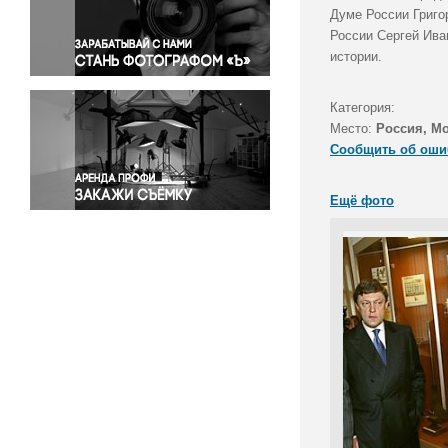
Правосудие
Думе России Григо
России Сергей Ива
Происшествия и конфликты
истории.
Религия
Светская жизнь
Категория:
Спорт
Место:
Россия, М
Экология
Сообщить об оши
Экономика и бизнес
Ещё фото