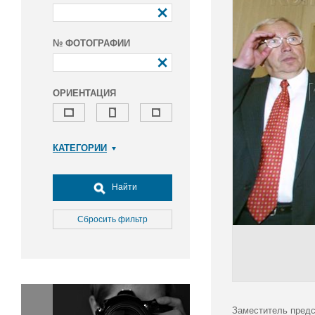
№ ФОТОГРАФИИ
ОРИЕНТАЦИЯ
КАТЕГОРИИ
Армия и ВПК
Досуг, туризм и отдых
Найти
Культура
Медицина
Сбросить фильтр
Наука
Образование
Общество
Окружающая среда
Политика
Заместитель предс