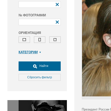
№ ФОТОГРАФИИ
ОРИЕНТАЦИЯ
КАТЕГОРИИ
Армия и ВПК
Досуг, туризм и отдых
Найти
Культура
Медицина
Сбросить фильтр
Наука
Образование
Общество
Окружающая среда
Политика
Президент России 