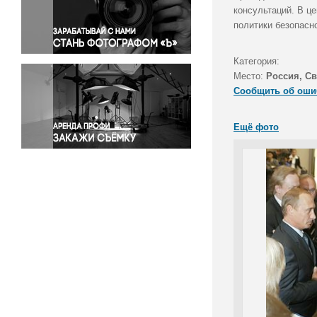
Правосудие
консультаций. В ц
политики безопасн
Происшествия и конфликты
Религия
Категория:
Светская жизнь
Место:
Россия, Св
Спорт
Сообщить об оши
Экология
Экономика и бизнес
Ещё фото