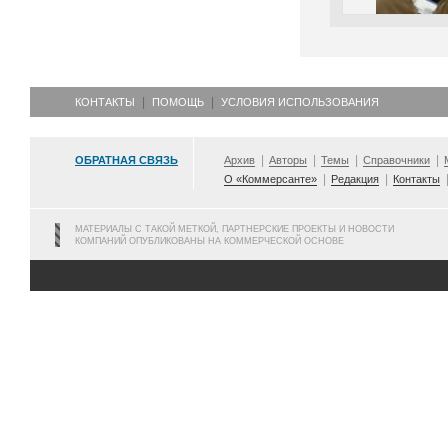
КОНТАКТЫ
ПОМОЩЬ
УСЛОВИЯ ИСПОЛЬЗОВАНИЯ
ОБРАТНАЯ СВЯЗЬ
Архив
Авторы
Темы
Справочники
О «Коммерсанте»
Редакция
Контакты
МАТЕРИАЛЫ С ТАКОЙ МЕТКОЙ, ПАРТНЕРСКИЕ ПРОЕКТЫ И НОВОСТИ
КОМПАНИЙ ОПУБЛИКОВАНЫ НА КОММЕРЧЕСКОЙ ОСНОВЕ