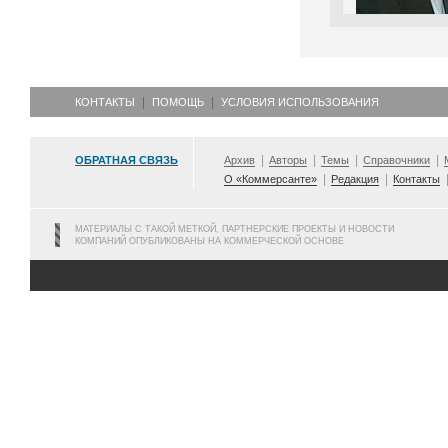
КОНТАКТЫ
ПОМОЩЬ
УСЛОВИЯ ИСПОЛЬЗОВАНИЯ
ОБРАТНАЯ СВЯЗЬ
Архив
Авторы
Темы
Справочники
О «Коммерсанте»
Редакция
Контакты
МАТЕРИАЛЫ С ТАКОЙ МЕТКОЙ, ПАРТНЕРСКИЕ ПРОЕКТЫ И НОВОСТИ
КОМПАНИЙ ОПУБЛИКОВАНЫ НА КОММЕРЧЕСКОЙ ОСНОВЕ