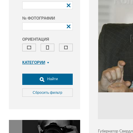
№ ФОТОГРАФИИ
ОРИЕНТАЦИЯ
КАТЕГОРИИ
Армия и ВПК
Досуг, туризм и отдых
Найти
Культура
Медицина
Сбросить фильтр
Наука
Образование
Общество
Окружающая среда
Политика
Губернатор Свердл