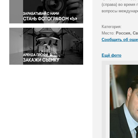
Правосудие
(справа) во время
вопросы междунаро
Происшествия и конфликты
Религия
Категория:
Светская жизнь
Место:
Россия, Св
Спорт
Сообщить об оши
Экология
Экономика и бизнес
Ещё фото