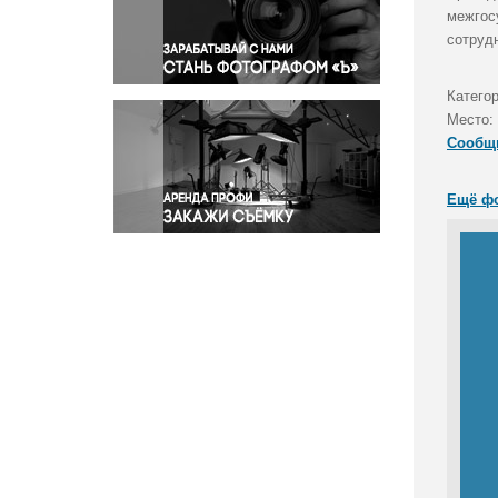
Правосудие
межгос
сотруд
Происшествия и конфликты
Религия
Категор
Светская жизнь
Место:
Спорт
Сообщ
Экология
Экономика и бизнес
Ещё ф