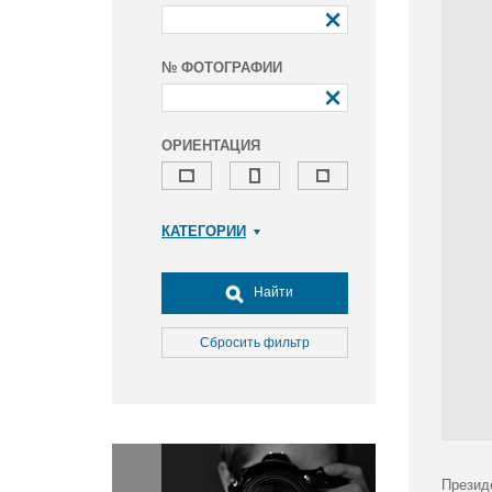
№ ФОТОГРАФИИ
ОРИЕНТАЦИЯ
КАТЕГОРИИ
Армия и ВПК
Досуг, туризм и отдых
Найти
Культура
Медицина
Сбросить фильтр
Наука
Образование
Общество
Окружающая среда
Политика
Презид