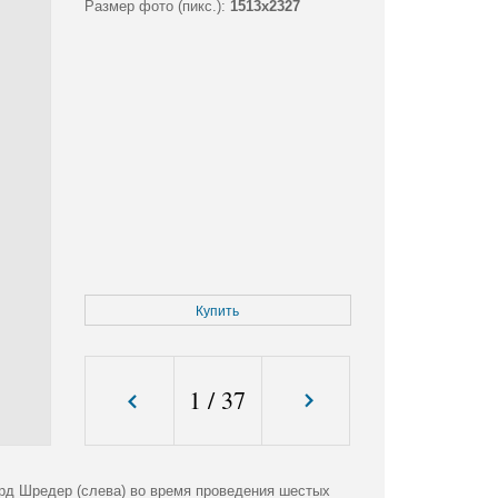
Размер фото (пикс.):
1513x2327
Купить
1
/
37
рд Шредер (слева) во время проведения шестых