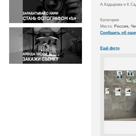
Правосудие
А.Кадырова и К.Са
Происшествия и конфликты
Религия
Категория:
Место:
Россия, Че
Светская жизнь
Сообщить об оши
Спорт
Экология
Ещё фото
Экономика и бизнес