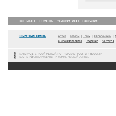
КОНТАКТЫ
ПОМОЩЬ
УСЛОВИЯ ИСПОЛЬЗОВАНИЯ
ОБРАТНАЯ СВЯЗЬ
Архив
Авторы
Темы
Справочники
О «Коммерсанте»
Редакция
Контакты
МАТЕРИАЛЫ С ТАКОЙ МЕТКОЙ, ПАРТНЕРСКИЕ ПРОЕКТЫ И НОВОСТИ
КОМПАНИЙ ОПУБЛИКОВАНЫ НА КОММЕРЧЕСКОЙ ОСНОВЕ