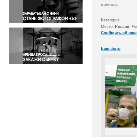
Правосудие
молитвы.
Происшествия и конфликты
Религия
Категория:
Место:
Россия, Че
Светская жизнь
Сообщить об оши
Спорт
Экология
Ещё фото
Экономика и бизнес