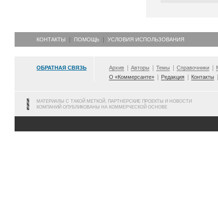
КОНТАКТЫ
ПОМОЩЬ
УСЛОВИЯ ИСПОЛЬЗОВАНИЯ
ОБРАТНАЯ СВЯЗЬ
Архив
Авторы
Темы
Справочники
О «Коммерсанте»
Редакция
Контакты
МАТЕРИАЛЫ С ТАКОЙ МЕТКОЙ, ПАРТНЕРСКИЕ ПРОЕКТЫ И НОВОСТИ
КОМПАНИЙ ОПУБЛИКОВАНЫ НА КОММЕРЧЕСКОЙ ОСНОВЕ