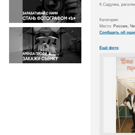
Правосудие
К.Садуева, раскле
Происшествия и конфликты
Религия
Категория:
Место:
Россия, Че
Светская жизнь
Сообщить об оши
Спорт
Экология
Ещё фото
Экономика и бизнес