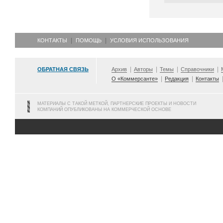
КОНТАКТЫ
ПОМОЩЬ
УСЛОВИЯ ИСПОЛЬЗОВАНИЯ
ОБРАТНАЯ СВЯЗЬ
Архив
Авторы
Темы
Справочники
О «Коммерсанте»
Редакция
Контакты
МАТЕРИАЛЫ С ТАКОЙ МЕТКОЙ, ПАРТНЕРСКИЕ ПРОЕКТЫ И НОВОСТИ
КОМПАНИЙ ОПУБЛИКОВАНЫ НА КОММЕРЧЕСКОЙ ОСНОВЕ