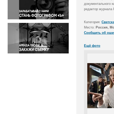
Правосудие
документального ки
редактор журнала 
Происшествия и конфликты
Религия
Категория:
Светск
Светская жизнь
Место:
Россия, М
Спорт
Сообщить об оши
Экология
Экономика и бизнес
Ещё фото