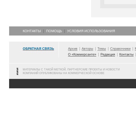
КОНТАКТЫ
ПОМОЩЬ
УСЛОВИЯ ИСПОЛЬЗОВАНИЯ
ОБРАТНАЯ СВЯЗЬ
Архив
Авторы
Темы
Справочники
О «Коммерсанте»
Редакция
Контакты
МАТЕРИАЛЫ С ТАКОЙ МЕТКОЙ, ПАРТНЕРСКИЕ ПРОЕКТЫ И НОВОСТИ
КОМПАНИЙ ОПУБЛИКОВАНЫ НА КОММЕРЧЕСКОЙ ОСНОВЕ