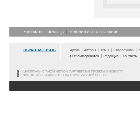
КОНТАКТЫ
ПОМОЩЬ
УСЛОВИЯ ИСПОЛЬЗОВАНИЯ
ОБРАТНАЯ СВЯЗЬ
Архив
Авторы
Темы
Справочники
О «Коммерсанте»
Редакция
Контакты
МАТЕРИАЛЫ С ТАКОЙ МЕТКОЙ, ПАРТНЕРСКИЕ ПРОЕКТЫ И НОВОСТИ
КОМПАНИЙ ОПУБЛИКОВАНЫ НА КОММЕРЧЕСКОЙ ОСНОВЕ