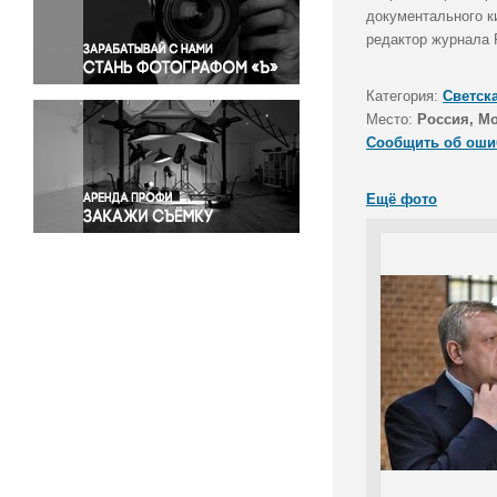
Правосудие
документального ки
редактор журнала 
Происшествия и конфликты
Религия
Категория:
Светск
Светская жизнь
Место:
Россия, М
Спорт
Сообщить об оши
Экология
Экономика и бизнес
Ещё фото