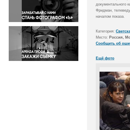
Правосудие
документального к
Фридман, телеведу
Происшествия и конфликты
началом показа.
Религия
Светская жизнь
Категория:
Светск
Спорт
Место:
Россия, М
Экология
Сообщить об оши
Экономика и бизнес
Ещё фото