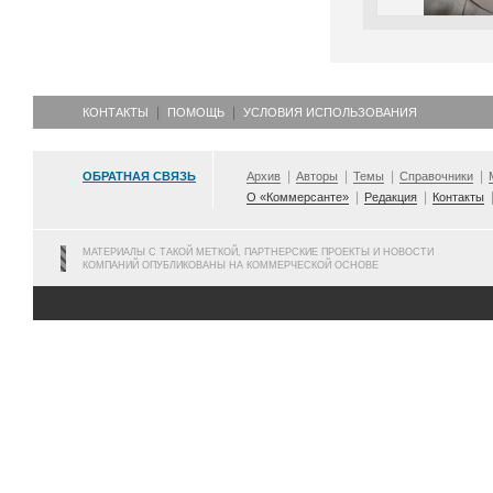
КОНТАКТЫ
ПОМОЩЬ
УСЛОВИЯ ИСПОЛЬЗОВАНИЯ
ОБРАТНАЯ СВЯЗЬ
Архив
Авторы
Темы
Справочники
О «Коммерсанте»
Редакция
Контакты
МАТЕРИАЛЫ С ТАКОЙ МЕТКОЙ, ПАРТНЕРСКИЕ ПРОЕКТЫ И НОВОСТИ
КОМПАНИЙ ОПУБЛИКОВАНЫ НА КОММЕРЧЕСКОЙ ОСНОВЕ