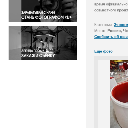
Правосудие
время официальной
совместного проек
Происшествия и конфликты
Религия
Категория:
Эконом
Светская жизнь
Место:
Россия, Че
Спорт
Сообщить об оши
Экология
Экономика и бизнес
Ещё фото