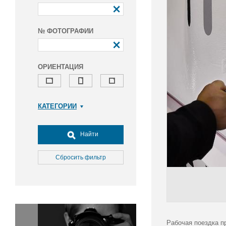
№ ФОТОГРАФИИ
ОРИЕНТАЦИЯ
КАТЕГОРИИ
Армия и ВПК
Досуг, туризм и отдых
Найти
Культура
Медицина
Сбросить фильтр
Наука
Образование
Общество
Окружающая среда
Политика
Рабочая поездка п