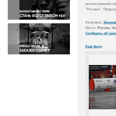
Правосудие
использованием на
"Роснано". Предсе
Происшествия и конфликты
Религия
Категория:
Эконом
Светская жизнь
Место:
Россия, Че
Спорт
Сообщить об оши
Экология
Экономика и бизнес
Ещё фото