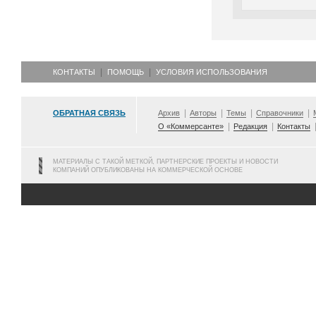
КОНТАКТЫ
ПОМОЩЬ
УСЛОВИЯ ИСПОЛЬЗОВАНИЯ
ОБРАТНАЯ СВЯЗЬ
Архив
Авторы
Темы
Справочники
О «Коммерсанте»
Редакция
Контакты
МАТЕРИАЛЫ С ТАКОЙ МЕТКОЙ, ПАРТНЕРСКИЕ ПРОЕКТЫ И НОВОСТИ
КОМПАНИЙ ОПУБЛИКОВАНЫ НА КОММЕРЧЕСКОЙ ОСНОВЕ