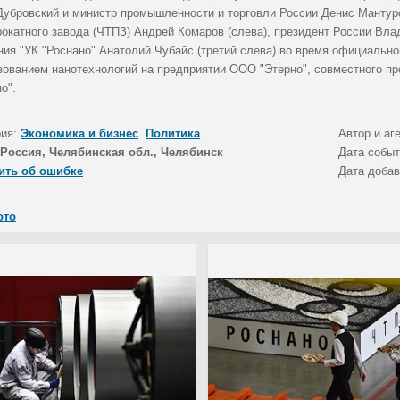
Дубровский и министр промышленности и торговли России Денис Мантур
рокатного завода (ЧТПЗ) Андрей Комаров (слева), президент России Вла
ния "УК "Роснано" Анатолий Чубайс (третий слева) во время официально
зованием нанотехнологий на предприятии ООО "Этерно", совместного пр
о".
рия:
Экономика и бизнес
Политика
Автор и аг
Россия, Челябинская обл., Челябинск
Дата собы
ить об ошибке
Дата доба
ото