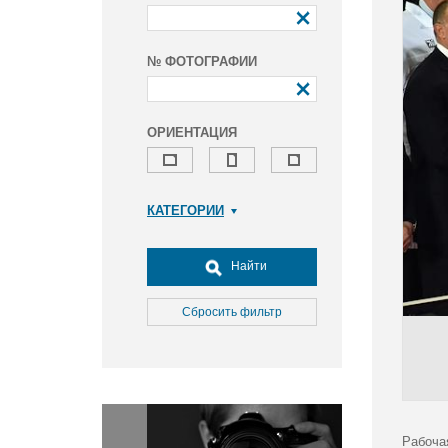
№ ФОТОГРАФИИ
ОРИЕНТАЦИЯ
КАТЕГОРИИ
Армия и ВПК
Досуг, туризм и отдых
Найти
Культура
Медицина
Сбросить фильтр
Наука
Образование
Общество
Окружающая среда
Политика
Рабоча