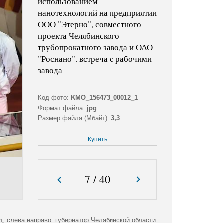
использованием
нанотехнологий на предприятии
ООО "Этерно", совместного
проекта Челябинского
трубопрокатного завода и ОАО
"Роснано". встреча с рабочими
завода
Код фото:
KMO_156473_00012_1
Формат файла:
jpg
Размер файла (Мбайт):
3,3
Размер фото (пикс.):
4512x3110
Купить
7
/
40
, слева направо: губернатор Челябинской области