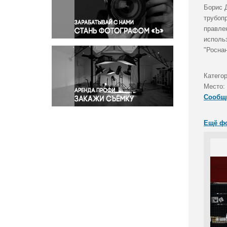
Правосудие
Борис 
трубоп
Происшествия и конфликты
правле
Религия
исполь
Светская жизнь
"Роснан
Спорт
Экология
Катего
Экономика и бизнес
Место:
Сообщ
Ещё ф