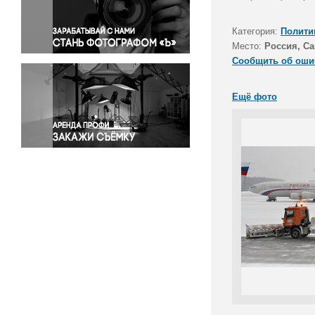
Правосудие
Происшествия и конфликты
Категория:
Полити
Религия
Место:
Россия, Са
Сообщить об оши
Светская жизнь
Спорт
Ещё фото
Экология
Экономика и бизнес