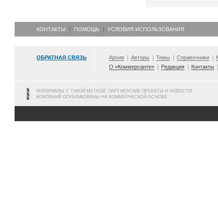
КОНТАКТЫ
ПОМОЩЬ
УСЛОВИЯ ИСПОЛЬЗОВАНИЯ
ОБРАТНАЯ СВЯЗЬ
Архив
Авторы
Темы
Справочники
О «Коммерсанте»
Редакция
Контакты
МАТЕРИАЛЫ С ТАКОЙ МЕТКОЙ, ПАРТНЕРСКИЕ ПРОЕКТЫ И НОВОСТИ
КОМПАНИЙ ОПУБЛИКОВАНЫ НА КОММЕРЧЕСКОЙ ОСНОВЕ