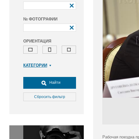
№ ФОТОГРАФИИ
ОРИЕНТАЦИЯ
КАТЕГОРИИ
Армия и ВПК
Досуг, туризм и отдых
Найти
Культура
Медицина
Сбросить фильтр
Наука
Образование
Общество
Окружающая среда
Политика
Рабочая поездка п