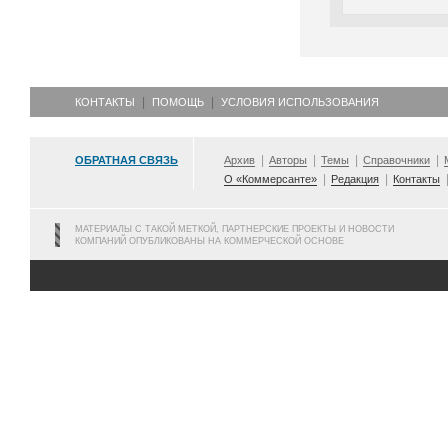
КОНТАКТЫ
ПОМОЩЬ
УСЛОВИЯ ИСПОЛЬЗОВАНИЯ
ОБРАТНАЯ СВЯЗЬ
Архив
Авторы
Темы
Справочники
О «Коммерсанте»
Редакция
Контакты
МАТЕРИАЛЫ С ТАКОЙ МЕТКОЙ, ПАРТНЕРСКИЕ ПРОЕКТЫ И НОВОСТИ
КОМПАНИЙ ОПУБЛИКОВАНЫ НА КОММЕРЧЕСКОЙ ОСНОВЕ