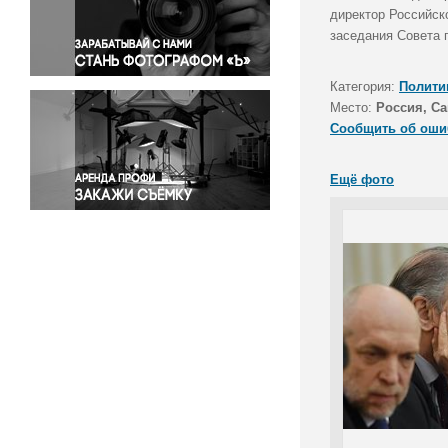
Правосудие
директор Российск
заседания Совета п
Происшествия и конфликты
Религия
Категория:
Полити
Светская жизнь
Место:
Россия, Са
Спорт
Сообщить об оши
Экология
Экономика и бизнес
Ещё фото