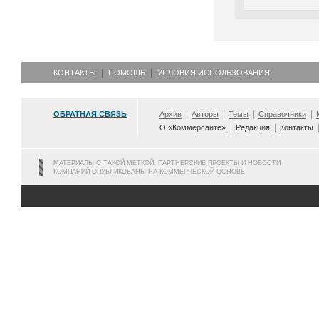
КОНТАКТЫ
ПОМОЩЬ
УСЛОВИЯ ИСПОЛЬЗОВАНИЯ
ОБРАТНАЯ СВЯЗЬ
Архив
Авторы
Темы
Справочники
О «Коммерсанте»
Редакция
Контакты
МАТЕРИАЛЫ С ТАКОЙ МЕТКОЙ, ПАРТНЕРСКИЕ ПРОЕКТЫ И НОВОСТИ
КОМПАНИЙ ОПУБЛИКОВАНЫ НА КОММЕРЧЕСКОЙ ОСНОВЕ