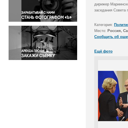
Правосудие
дирижер Мариинско
заседания Совета п
Происшествия и конфликты
Религия
Категория:
Полити
Светская жизнь
Место:
Россия, Са
Спорт
Сообщить об оши
Экология
Экономика и бизнес
Ещё фото