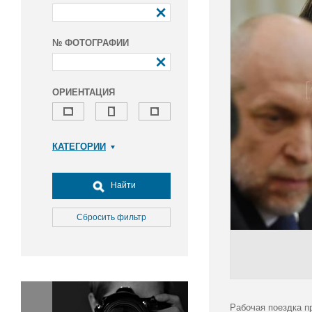
№ ФОТОГРАФИИ
ОРИЕНТАЦИЯ
КАТЕГОРИИ
Армия и ВПК
Досуг, туризм и отдых
Найти
Культура
Медицина
Сбросить фильтр
Наука
Образование
Общество
Окружающая среда
Политика
Рабочая поездка п