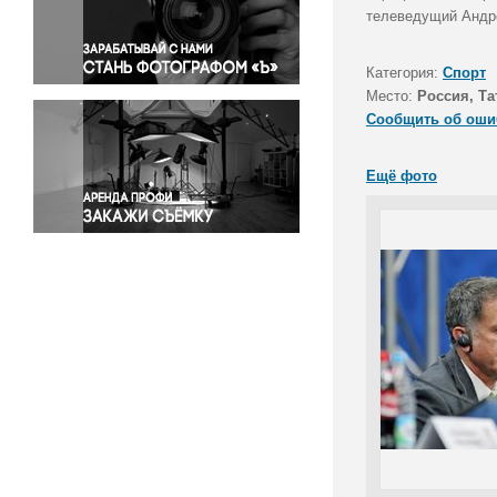
Правосудие
телеведущий Андр
Происшествия и конфликты
Религия
Категория:
Спорт
Место:
Россия, Та
Светская жизнь
Сообщить об оши
Спорт
Экология
Ещё фото
Экономика и бизнес