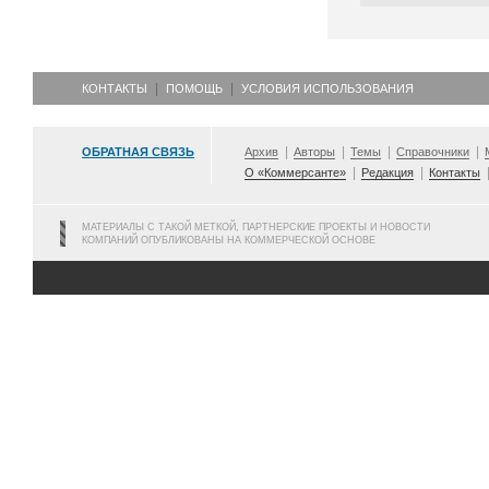
КОНТАКТЫ
ПОМОЩЬ
УСЛОВИЯ ИСПОЛЬЗОВАНИЯ
ОБРАТНАЯ СВЯЗЬ
Архив
Авторы
Темы
Справочники
О «Коммерсанте»
Редакция
Контакты
МАТЕРИАЛЫ С ТАКОЙ МЕТКОЙ, ПАРТНЕРСКИЕ ПРОЕКТЫ И НОВОСТИ
КОМПАНИЙ ОПУБЛИКОВАНЫ НА КОММЕРЧЕСКОЙ ОСНОВЕ