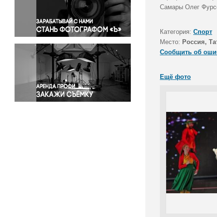
Правосудие
Самары Олег Фурсо
Происшествия и конфликты
Религия
Категория:
Спорт
Место:
Россия, Та
Светская жизнь
Сообщить об оши
Спорт
Экология
Ещё фото
Экономика и бизнес