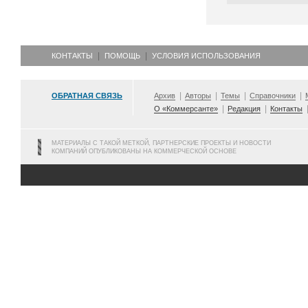
КОНТАКТЫ
ПОМОЩЬ
УСЛОВИЯ ИСПОЛЬЗОВАНИЯ
ОБРАТНАЯ СВЯЗЬ
Архив
Авторы
Темы
Справочники
О «Коммерсанте»
Редакция
Контакты
МАТЕРИАЛЫ С ТАКОЙ МЕТКОЙ, ПАРТНЕРСКИЕ ПРОЕКТЫ И НОВОСТИ
КОМПАНИЙ ОПУБЛИКОВАНЫ НА КОММЕРЧЕСКОЙ ОСНОВЕ