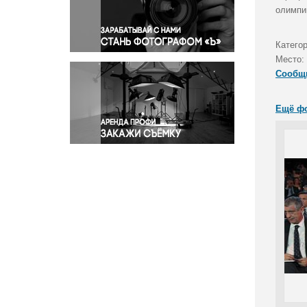
Правосудие
олимпи
Происшествия и конфликты
Религия
Катего
Место:
Светская жизнь
Сообщ
Спорт
Экология
Ещё ф
Экономика и бизнес